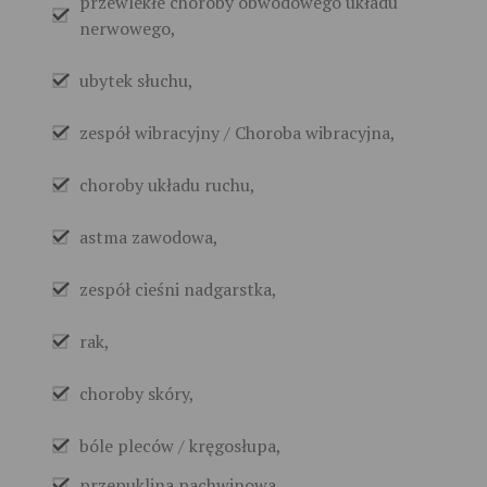
przewlekłe choroby obwodowego układu
nerwowego,
ubytek słuchu,
zespół wibracyjny / Choroba wibracyjna,
choroby układu ruchu,
astma zawodowa,
zespół cieśni nadgarstka,
rak,
choroby skóry,
bóle pleców / kręgosłupa,
przepuklina pachwinowa,