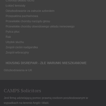
Choroby układu ruchu
Łokieć tenisisty
Odszkodowanie za zatrucie azbestem
Przepuklina pachwinowa
Przewlekłe choroby narządu głosu
Przewlekłe choroby obwodowego układu nerwowego
Pylica płuc
Rak
Ubytek słuchu
Zespół cieśni nadgarstka
Zespół wibracyjny
HOUSING DISREPAIR - ZŁE WARUNKI MIESZKANIOWE
Odszkodowania w UK
CAMPS Solicitors
Jest firmą udzielającą pomoc prawną osobom poszkodowanym w
wypadkach na terenie Anglii i Walii.