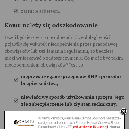
zatrucie azbestem.
Komu należy się odszkodowanie
Jeżeli będziesz w stanie udowodnić, że dolegliwości
pojawiły się wskutek niedopełnienia przez pracodawcę
obowiązków lub też łamania regulaminu, to będziesz
mógł wnioskować o zadośćuczynienie. Co może być takim
niedopełnieniem obowiązków? Jest to:
nieprzestrzeganie przepisów BHP i procedur
bezpieczeństwa,
niewłaściwy sposób użytkowania sprzętu, jego
złe zabezpieczenie lub zły stan techniczny,
zła organizacja pracy oraz źle przygotowane
stanowisko robocze,