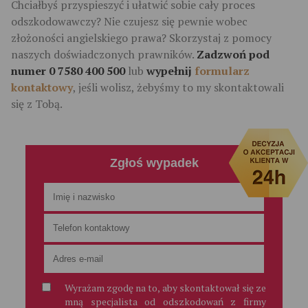
Chciałbyś przyspieszyć i ułatwić sobie cały proces
odszkodowawczy? Nie czujesz się pewnie wobec
złożoności angielskiego prawa? Skorzystaj z pomocy
naszych doświadczonych prawników.
Zadzwoń pod
numer 0 7580 400 500
lub
wypełnij
formularz
kontaktowy
, jeśli wolisz, żebyśmy to my skontaktowali
się z Tobą.
Zgłoś wypadek
Wyrażam zgodę na to, aby skontaktował się ze
mną specjalista od odszkodowań z firmy