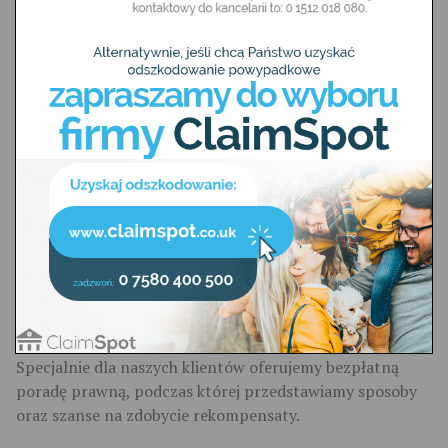
brak przeprowadzenia niezbędnych szkoleń
pracowniczych.
Jak zdobyć rekompensatę z tytułu
choroby zawodowej
Wniosek o odszkodowanie należy zgłosić nie później niż 3
lata od wystąpienia objawów choroby i jej
zdiagnozowania. W tym czasie skontaktuj się z nami,
jeżeli cierpisz na dolegliwość, i sądzisz, że jest
spowodowana wykonywaną przez Ciebie pracą. Nasz
zespół ma bogate doświadczenie w sprawach
dotyczących wszystkich
najpopularniejszych
chorób
zawodowych
oraz zdobywaniu za nie odszkodowań.
Specjalnie dla naszych klientów oferujemy bezpłatną
poradę prawną, podczas której przedstawiamy sposoby
oraz szanse na zdobycie rekompensaty.